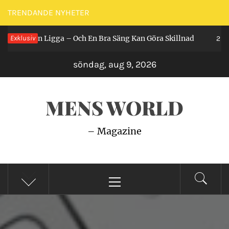
Hoppa
TRENDANDE NYHETER
till
Får Man Ligga – Och En Bra Säng Kan Göra Skillnad
Exklusiv
innehåll
2 år s
söndag, aug 9, 2026
MENS WORLD
– Magazine
Primär
meny