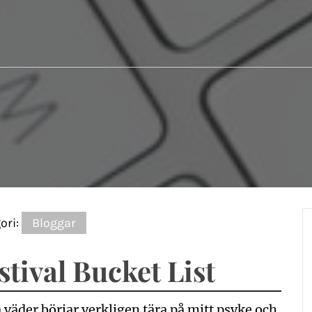
ori:
Bloggar
stival Bucket List
 väder börjar verkligen tära på mitt psyke och