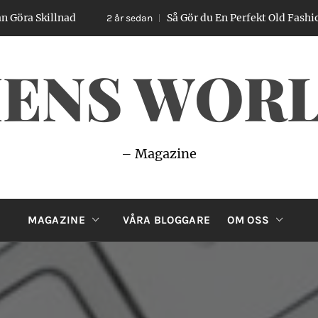
killnad
Så Gör du En Perfekt Old Fashioned – E
2 år sedan
ENS WOR
– Magazine
MAGAZINE
VÅRA BLOGGARE
OM OSS