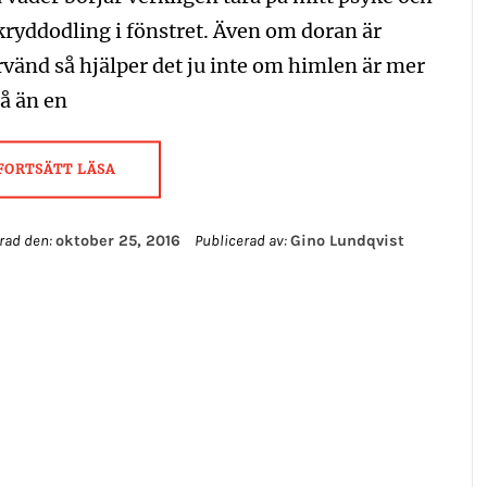
ryddodling i fönstret. Även om doran är
vänd så hjälper det ju inte om himlen är mer
å än en
FORTSÄTT LÄSA
rad den:
oktober 25, 2016
Publicerad av:
Gino Lundqvist