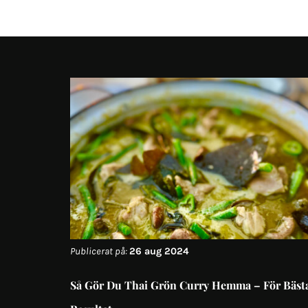
Publicerat på:
26 aug 2024
Så Gör Du Thai Grön Curry Hemma – För Bäst