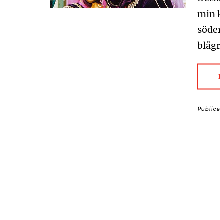
min k
söder
blågr
Publice