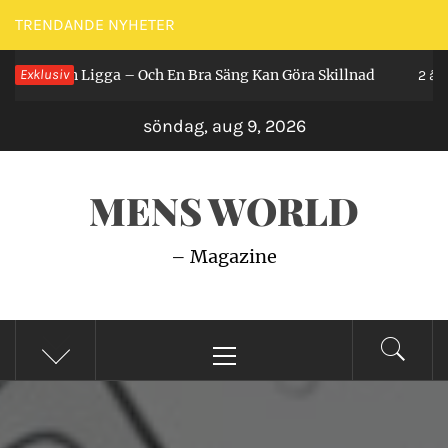
Hoppa
TRENDANDE NYHETER
till
år Man Ligga – Och En Bra Säng Kan Göra Skillnad
Exklusiv
innehåll
2 år se
söndag, aug 9, 2026
MENS WORLD
– Magazine
Primär
meny