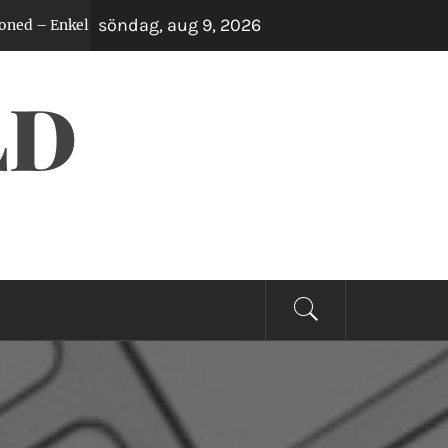
söndag, aug 9, 2026
nkel Guide för Alla Whiskeyälskare
Klockor so
2 år sedan
LD