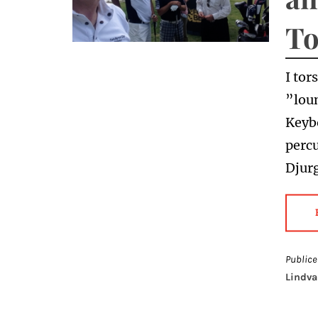
To
I tor
”loun
Keybo
percu
Djur
Publice
Lindva