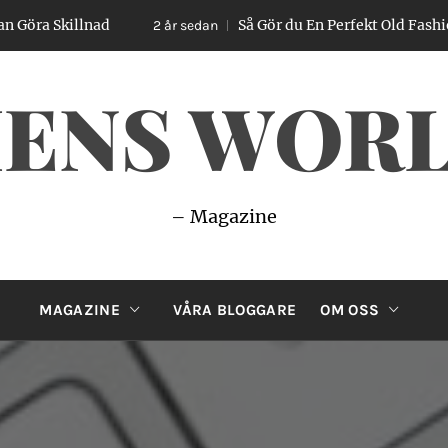
killnad
Så Gör du En Perfekt Old Fashioned – E
2 år sedan
ENS WOR
– Magazine
MAGAZINE
VÅRA BLOGGARE
OM OSS