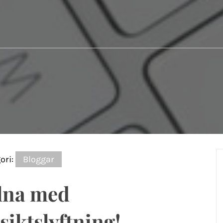
ori:
Bloggar
lna med
siktslyftning!