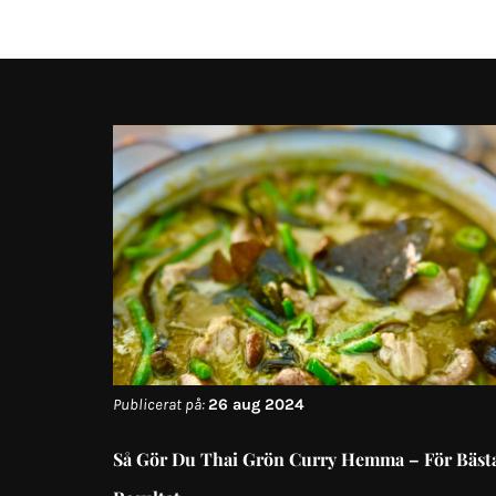
Publicerat på:
26 aug 2024
Så Gör Du Thai Grön Curry Hemma – För Bäst