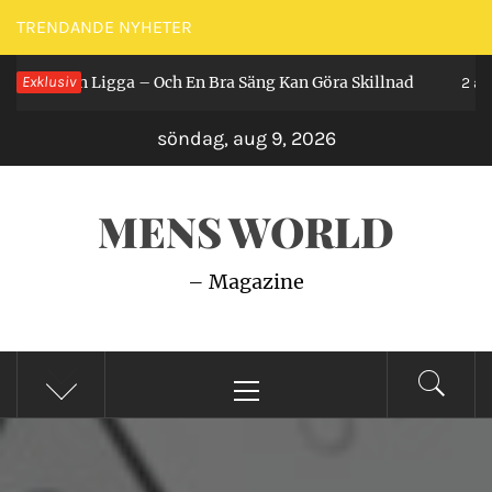
Hoppa
TRENDANDE NYHETER
till
Får Man Ligga – Och En Bra Säng Kan Göra Skillnad
Exklusiv
innehåll
2 år s
söndag, aug 9, 2026
MENS WORLD
– Magazine
Primär
meny