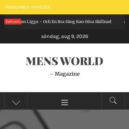
Hoppa
TRENDANDE NYHETER
till
 Får Man Ligga – Och En Bra Säng Kan Göra Skillnad
Exklusiv
innehåll
2 år 
söndag, aug 9, 2026
MENS WORLD
– Magazine
Primär
meny