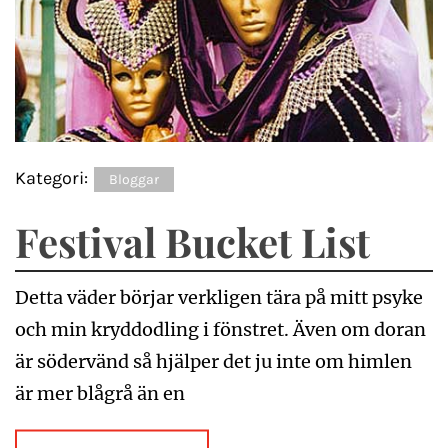
Kategori:
Bloggar
Festival Bucket List
Detta väder börjar verkligen tära på mitt psyke
och min kryddodling i fönstret. Även om doran
är södervänd så hjälper det ju inte om himlen
är mer blågrå än en