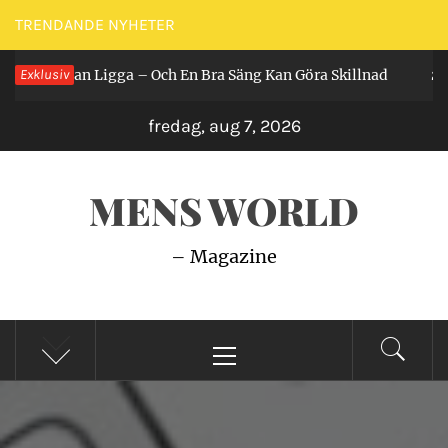
Hoppa
TRENDANDE NYHETER
till
 Får Man Ligga – Och En Bra Säng Kan Göra Skillnad
Exklusiv
innehåll
2 år 
fredag, aug 7, 2026
MENS WORLD
– Magazine
Primär
meny