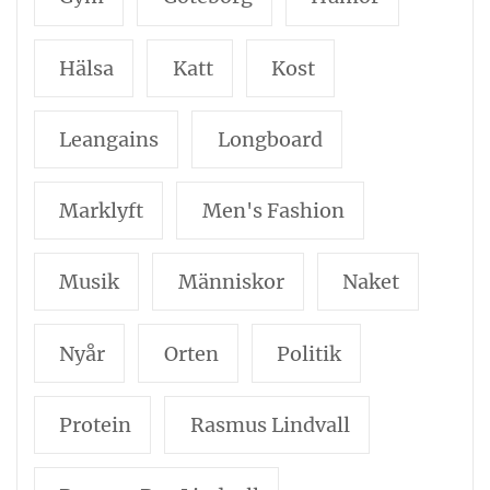
Hälsa
Katt
Kost
Leangains
Longboard
Marklyft
Men's Fashion
Musik
Människor
Naket
Nyår
Orten
Politik
Protein
Rasmus Lindvall