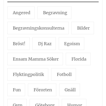
Angered
Begravning
Begravningskonsulterna
Bilder
Bröst!
Dj Raz
Egoism
Ensam Mamma Söker
Florida
Flyktingpolitik
Fotboll
Fun
Förorten
Gnäll
Gym
Göteborg
Humor