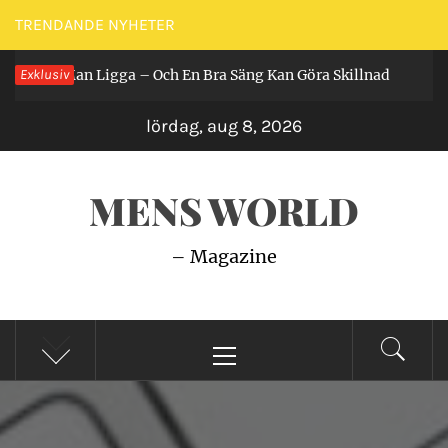
Hoppa
TRENDANDE NYHETER
till
r Får Man Ligga – Och En Bra Säng Kan Göra Skillnad
Exklusiv
innehåll
2 år
lördag, aug 8, 2026
MENS WORLD
– Magazine
Primär
meny