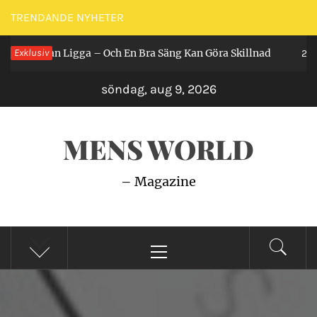
Hoppa
TRENDANDE NYHETER
till
 Får Man Ligga – Och En Bra Säng Kan Göra Skillnad
Exklusiv
innehåll
2 år 
söndag, aug 9, 2026
MENS WORLD
– Magazine
Primär
meny