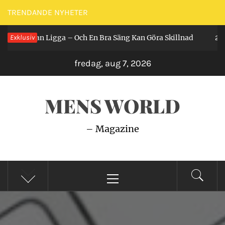
Hoppa
TRENDANDE NYHETER
till
 Får Man Ligga – Och En Bra Säng Kan Göra Skillnad
Exklusiv
innehåll
2 år 
fredag, aug 7, 2026
MENS WORLD
– Magazine
Primär
meny