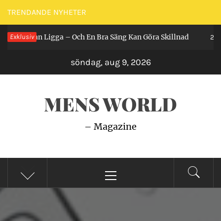
Hoppa
TRENDANDE NYHETER
till
 Får Man Ligga – Och En Bra Säng Kan Göra Skillnad
Exklusiv
innehåll
2 år 
söndag, aug 9, 2026
MENS WORLD
– Magazine
Primär
meny