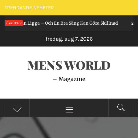
Hoppa
TRENDANDE NYHETER
till
 Får Man Ligga – Och En Bra Säng Kan Göra Skillnad
Exklusiv
innehåll
2 år 
fredag, aug 7, 2026
MENS WORLD
– Magazine
Primär
meny