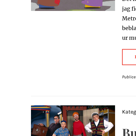
jag f
Metro
bebl
ur m
Publice
Kateg
Bu