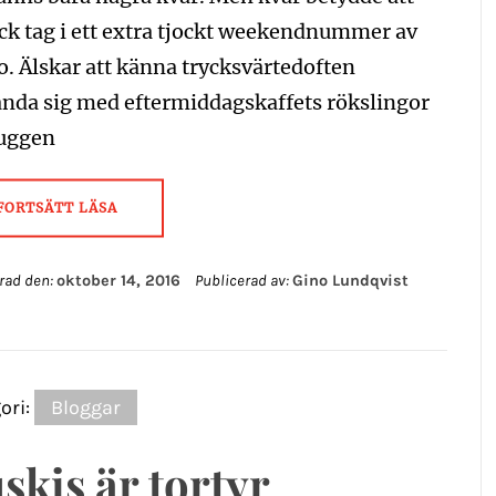
ick tag i ett extra tjockt weekendnummer av
. Älskar att känna trycksvärtedoften
anda sig med eftermiddagskaffets rökslingor
uggen
FORTSÄTT LÄSA
rad den:
oktober 14, 2016
Publicerad av:
Gino Lundqvist
ori:
Bloggar
skis är tortyr