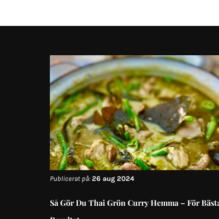
Publicerat på:
26 aug 2024
Så Gör Du Thai Grön Curry Hemma – För Bäst