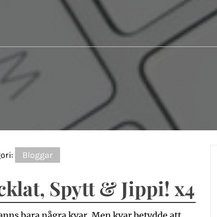
ori:
Bloggar
cklat, Spytt & Jippi! x4
anns bara några kvar. Men kvar betydde att