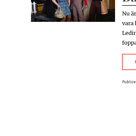
Nu är
vara 
Ledin
foppa
Publice