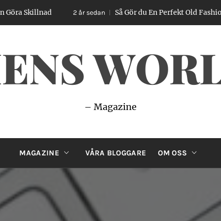
killnad
Så Gör du En Perfekt Old Fashioned – E
2 år sedan
ENS WOR
– Magazine
MAGAZINE
VÅRA BLOGGARE
OM OSS