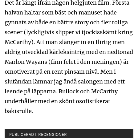
Det är långt ifrån någon helgjuten film. Första
halvan haltar som bäst och manuset hade
gynnats av både en bättre story och fler roliga
scener (lyckligtvis slipper vi tjockisskämt kring
McCarthy). Att man slänger in en flirtig men
aldrig utvecklad kärleksintrig med en nedtonad
Marlon Wayans (finn felet i den meningen) är
omotiverat på en rent pinsam nivå. Men i
slutändan lämnar jag ändå salongen med ett
leende på läpparna. Bullock och McCarthy
underhåller med en skönt osofistikerat
bakisrulle.
PUBLICERAD I:
RECENSIONER