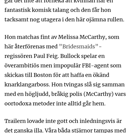
går det inte att förneka att kvinnan har en
fantastisk komisk talang och den får hon
tacksamt nog utagera i den här ojämna rullen.
Hon matchas fint av Melissa McCarthy, som
här återförenas med
”Bridesmaids”
-
regissören Paul Feig. Bullock spelar en
överambitiös men impopulär FBI-agent som
skickas till Boston för att haffa en ökänd
knarklangarboss. Hon tvingas slå sig samman
med en högljudd, bråkig polis (McCarthy) vars
oortodoxa metoder inte alltid går hem.
Trailern lovade inte gott och inledningsvis är
det ganska illa. Våra båda stjärnor tampas med