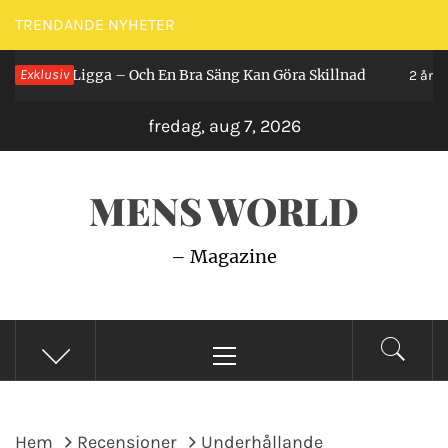
Hoppa
TRENDANDE NYHETER
till
 Man Ligga – Och En Bra Säng Kan Göra Skillnad
Exklusiv
innehåll
2 år seda
fredag, aug 7, 2026
MENS WORLD
– Magazine
Primär
meny
Hem
Recensioner
Underhållande