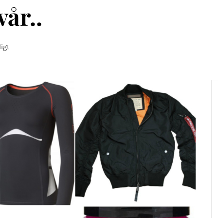
vår..
igt