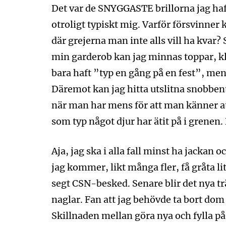
Det var de SNYGGASTE brillorna jag haf
otroligt typiskt mig. Varför försvinner 
där grejerna man inte alls vill ha kvar? Så
min garderob kan jag minnas toppar, k
bara haft ”typ en gång på en fest”, men 
Däremot kan jag hitta utslitna snobbent
när man har mens för att man känner at
som typ något djur har ätit på i grenen.
Aja, jag ska i alla fall minst ha jackan
jag kommer, likt många fler, få gråta li
segt CSN-besked. Senare blir det nya t
naglar. Fan att jag behövde ta bort dom 
Skillnaden mellan göra nya och fylla på 