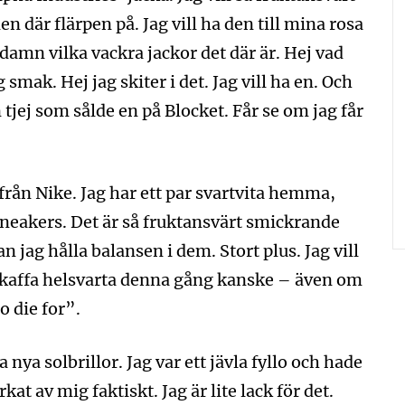
n där flärpen på. Jag vill ha den till mina rosa
damn vilka vackra jackor det där är. Hej vad
 smak. Hej jag skiter i det. Jag vill ha en. Och
tjej som sålde en på Blocket. Får se om jag får
från Nike. Jag har ett par svartvita hemma,
a sneakers. Det är så fruktansvärt smickrande
 jag hålla balansen i dem. Stort plus. Jag vill
t skaffa helsvarta denna gång kanske – även om
o die for”.
nya solbrillor. Jag var ett jävla fyllo och hade
at av mig faktiskt. Jag är lite lack för det.