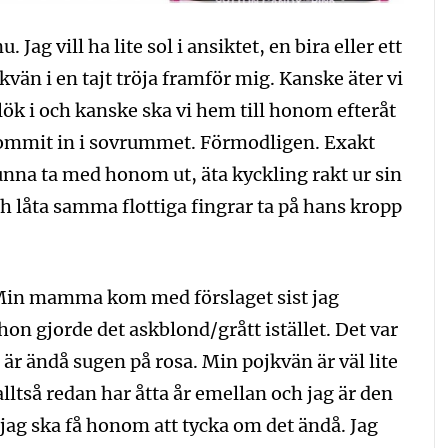
u. Jag vill ha lite sol i ansiktet, en bira eller ett
kvän i en tajt tröja framför mig. Kanske äter vi
ök i och kanske ska vi hem till honom efteråt
 kommit in i sovrummet. Förmodligen. Exakt
 kunna ta med honom ut, äta kyckling rakt ur sin
och låta samma flottiga fingrar ta på hans kropp
u. Min mamma kom med förslaget sist jag
hon gjorde det askblond/grått istället. Det var
g är ändå sugen på rosa. Min pojkvän är väl lite
 alltså redan har åtta år emellan och jag är den
jag ska få honom att tycka om det ändå. Jag