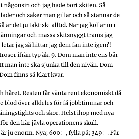
t någonsin och jag hade bort skiten. Så
kläder och saker man gillar och så stannar de
 är det ju faktiskt alltid. När jag kollar in i
länningar och massa skitsnyggt trams jag
letar jag så hittar jag dem fan inte igen?!
rosor ifrån typ åk. 9. Dom man inte ens bär
t man inte ska sjunka till den nivån. Dom
 Dom finns så klart kvar.
 och håret. Resten får vänta rent ekonomiskt då
te blod över alldeles för få jobbtimmar och
räningstights och skor. Helst ihop med nya
för den här jävla operationens skull.
är ju enorm. Nya; 600:-, fylla på; 349:-. Får