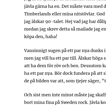
jävla gärna ha en. Det måste vara med de
Timberlands eller mina nitstövlar. God 
jag älskar 90-talet. Hej vad jag har dålig
medan jag skrev detta så mailade jag en 
köpa den, haha!
Vansinnigt sugen på ett par nya dunks i
men jag vill ha ett par till. Älskar hög
att ha dem för röv och ben. Dessutom kan
ha ett par nya. Bör dock fundera på at
de på bilden var att, som tjejer säger, ”t
Och sist men inte minst måste jag skaffa 
bort mina fina på Sweden rock. Jävla kork