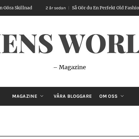
llnad
Så Gör du En Perfekt Old Fashioned – Enk
2 år sedan
ENS WOR
– Magazine
MAGAZINE
VÅRA BLOGGARE
OM OSS