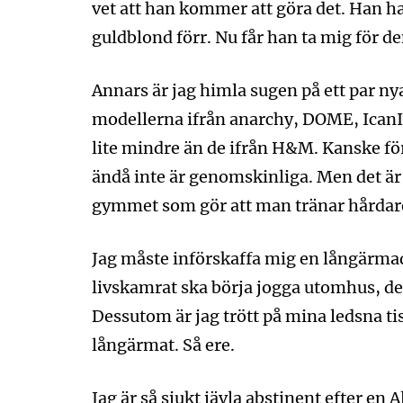
vet att han kommer att göra det. Han har
guldblond förr. Nu får han ta mig för den 
Annars är jag himla sugen på ett par nya
modellerna ifrån anarchy, DOME, IcanIwil
lite mindre än de ifrån H&M. Kanske för
ändå inte är genomskinliga. Men det är 
gymmet som gör att man tränar hårdare. 
Jag måste införskaffa mig en långärmad 
livskamrat ska börja jogga utomhus, delv
Dessutom är jag trött på mina ledsna tis
långärmat. Så ere.
Jag är så sjukt jävla abstinent efter en 