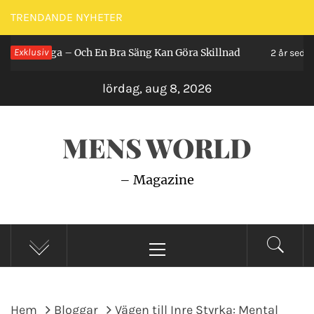
Hoppa
TRENDANDE NYHETER
till
Ligga – Och En Bra Säng Kan Göra Skillnad
Exklusiv
Så
innehåll
2 år sedan
lördag, aug 8, 2026
MENS WORLD
– Magazine
Primär
meny
Hem
Bloggar
Vägen till Inre Styrka: Mental