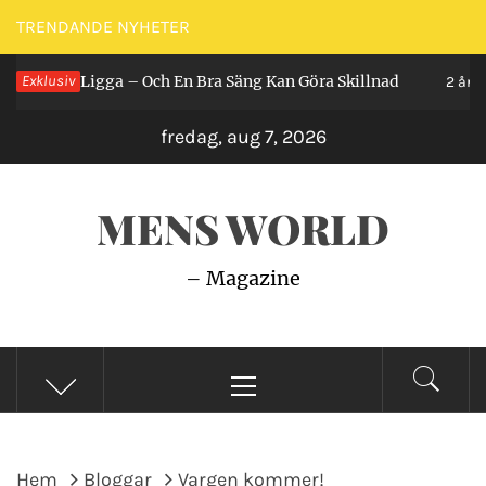
Hoppa
TRENDANDE NYHETER
till
 Man Ligga – Och En Bra Säng Kan Göra Skillnad
Exklusiv
innehåll
2 år seda
fredag, aug 7, 2026
MENS WORLD
– Magazine
Primär
meny
Hem
Bloggar
Vargen kommer!