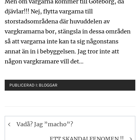
Men om vargarna kommer till Göteborg, då
djävlar!!! Nej, flytta vargarna till
storstadsområdena där huvuddelen av
vargkramarna bor, stängsla in dessa områden
så att vargarna inte kan ta sig någonstans
annat än in i bebyggelsen. Jag tror inte att
någon vargkramare vill det…
PUBLICERAD I:
BLOGGAR
Inläggsnavigering
Vadå? Jag ”macho”?
ETT SKANDALFENOMEN !!