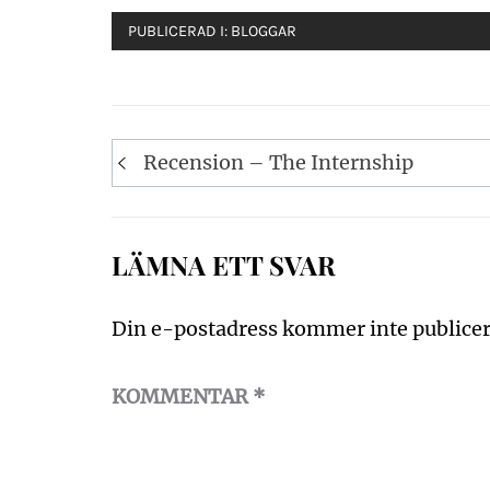
PUBLICERAD I:
BLOGGAR
Inläggsnavigering
Recension – The Internship
LÄMNA ETT SVAR
Din e-postadress kommer inte publicer
KOMMENTAR
*