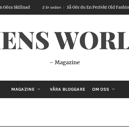
d
Så Gör du En Perfekt Old Fashioned – Enkel G
2 år sedan
ENS WOR
– Magazine
MAGAZINE
VÅRA BLOGGARE
OM OSS