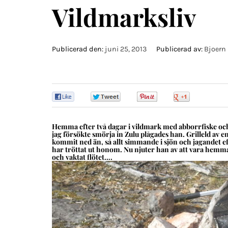
Vildmarksliv
Publicerad den:
juni 25, 2013
Publicerad av:
Bjoern 
0
0
0
0
Hemma efter två dagar i vildmark med abborrfiske och 
jag försökte smörja in Zulu plågades han. Grilleld av e
kommit ned än, så allt simmande i sjön och jagandet eft
har tröttat ut honom. Nu njuter han av att vara hemma. 
och vaktat flötet….