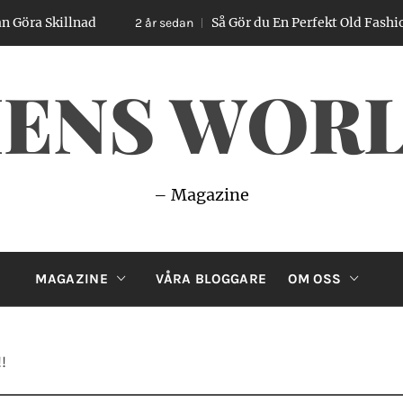
ad
Så Gör du En Perfekt Old Fashioned – Enkel 
2 år sedan
ENS WOR
– Magazine
MAGAZINE
VÅRA BLOGGARE
OM OSS
!