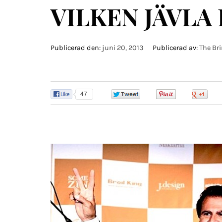
VILKEN JÄVLA 
Publicerad den:
juni 20, 2013
Publicerad av:
The Br
47
0
0
0