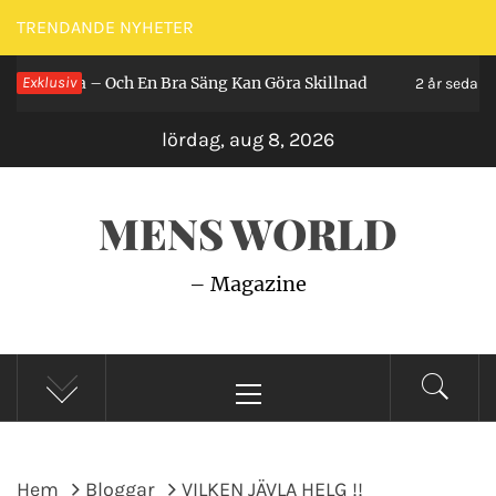
Hoppa
TRENDANDE NYHETER
till
 Och En Bra Säng Kan Göra Skillnad
Exklusiv
Så Gör du
innehåll
2 år sedan
lördag, aug 8, 2026
MENS WORLD
– Magazine
Primär
meny
Hem
Bloggar
VILKEN JÄVLA HELG !!