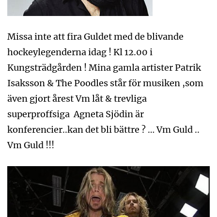
Missa inte att fira Guldet med de blivande
hockeylegenderna idag ! Kl 12.00 i
Kungsträdgården ! Mina gamla artister Patrik
Isaksson & The Poodles står för musiken ,som
även gjort årest Vm låt & trevliga
superproffsiga Agneta Sjödin är
konferencier..kan det bli bättre ? … Vm Guld ..
Vm Guld !!!