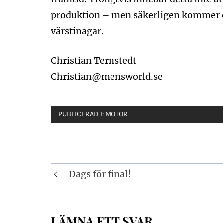
produktion – men säkerligen kommer en
värstinagar.
Christian Ternstedt
Christian@mensworld.se
PUBLICERAD I:
MOTOR
Inläggsnavigering
Dags för final!
LÄMNA ETT SVAR