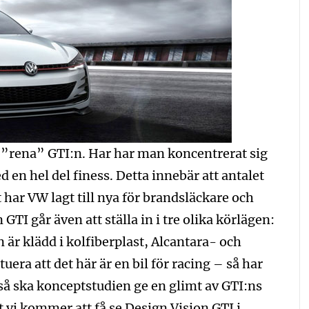
”rena” GTI:n. Har har man koncentrerat sig
en hel del finess. Detta innebär att antalet
har VW lagt till nya för brandsläckare och
GTI går även att ställa in i tre olika körlägen:
är klädd i kolfiberplast, Alcantara- och
uera att det här är en bil för racing – så har
så ska konceptstudien ge en glimt av GTI:ns
tt vi kommer att få se Design Vision GTI i