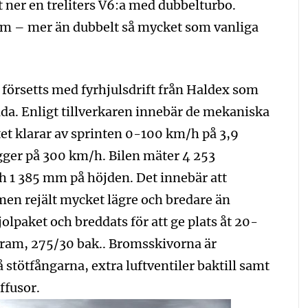
t ner en treliters V6:a med dubbelturbo.
 Nm – mer än dubbelt så mycket som vanliga
försetts med fyrhjulsdrift från Haldex som
åda. Enligt tillverkaren innebär de mekaniska
et klarar av sprinten 0-100 km/h på 3,9
gger på 300 km/h. Bilen mäter 4 253
ch 1 385 mm på höjden. Det innebär att
men rejält mycket lägre och bredare än
jolpaket och breddats för att ge plats åt 20-
fram, 275/30 bak.. Bromsskivorna är
 stötfångarna, extra luftventiler baktill samt
ffusor.