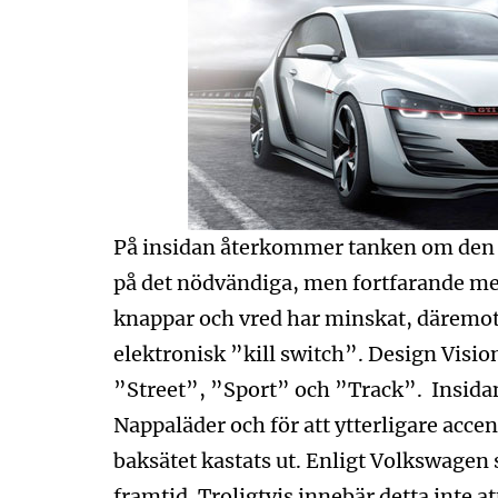
På insidan återkommer tanken om den 
på det nödvändiga, men fortfarande med 
knappar och vred har minskat, däremot 
elektronisk ”kill switch”. Design Vision 
”Street”, ”Sport” och ”Track”. Insidan 
Nappaläder och för att ytterligare accent
baksätet kastats ut. Enligt Volkswagen 
framtid. Troligtvis innebär detta inte a