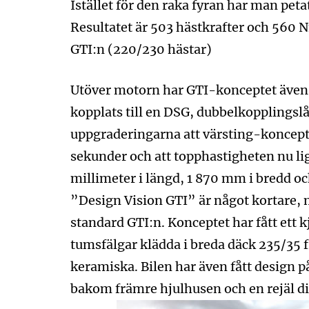
Istället för den raka fyran har man peta
Resultatet är 503 hästkrafter och 560
GTI:n (220/230 hästar)
Utöver motorn har GTI-konceptet även 
kopplats till en DSG, dubbelkopplingsl
uppgraderingarna att värsting-koncept
sekunder och att topphastigheten nu li
millimeter i längd, 1 870 mm i bredd o
”Design Vision GTI” är något kortare, 
standard GTI:n. Konceptet har fått ett k
tumsfälgar klädda i breda däck 235/35 
keramiska. Bilen har även fått design på
bakom främre hjulhusen och en rejäl di