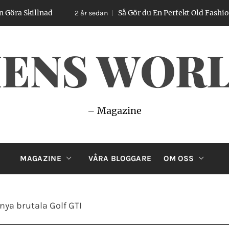
llnad
Så Gör du En Perfekt Old Fashioned – Enk
2 år sedan
ENS WOR
– Magazine
MAGAZINE
VÅRA BLOGGARE
OM OSS
nya brutala Golf GTI