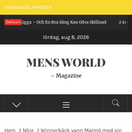
Hoppa
TRENDANDE NYHETER
till
an Ligga – Och En Bra Säng Kan Göra Skillnad
Exklusiv
innehåll
2 år sedan
lördag, aug 8, 2026
MENS WORLD
– Magazine
Primär
meny
Hem
Nöje
Winnerbäck vann Malmö med sin