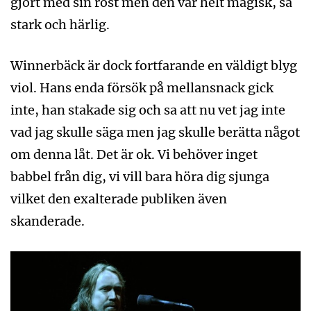
gjort med sin röst men den var helt magisk, så
stark och härlig.
Winnerbäck är dock fortfarande en väldigt blyg
viol. Hans enda försök på mellansnack gick
inte, han stakade sig och sa att nu vet jag inte
vad jag skulle säga men jag skulle berätta något
om denna låt. Det är ok. Vi behöver inget
babbel från dig, vi vill bara höra dig sjunga
vilket den exalterade publiken även
skanderade.