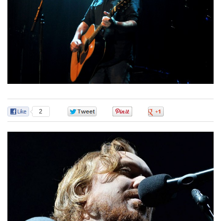
2
0
0
0