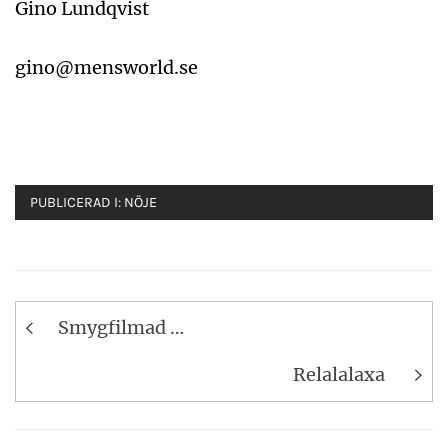
Gino Lundqvist
gino@mensworld.se
PUBLICERAD I:
NÖJE
Inläggsnavigering
Smygfilmad …
Relalalaxa