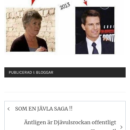
PUBLICERAD I:
BLOGGAR
Inläggsnavigering
SOM EN JÄVLA SAGA !!
Äntligen är Djävulsrockan offentligt