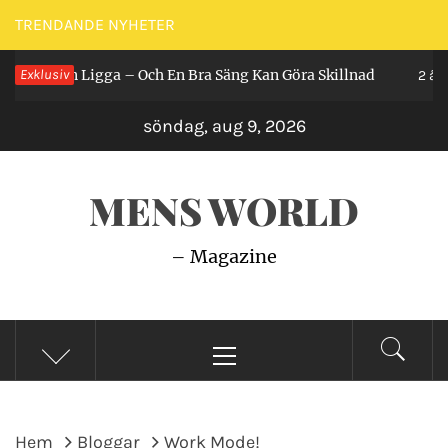
Hoppa
TRENDANDE NYHETER
till
år Man Ligga – Och En Bra Säng Kan Göra Skillnad
Exklusiv
innehåll
2 år se
söndag, aug 9, 2026
MENS WORLD
– Magazine
Primär
meny
Hem
Bloggar
Work Mode!