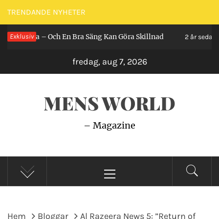
Hoppa
TRENDANDE NYHETER
till
– Och En Bra Säng Kan Göra Skillnad
Exklusiv
Så Gör d
innehåll
2 år sedan
fredag, aug 7, 2026
MENS WORLD
– Magazine
Primär
meny
Hem
Bloggar
Al Razeera News 5: ”Return of