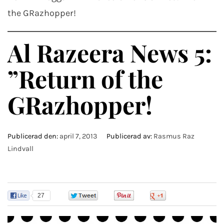
the GRazhopper!
Al Razeera News 5:
”Return of the
GRazhopper!
Publicerad den:
april 7, 2013
Publicerad av:
Rasmus Raz
Lindvall
27
0
0
0