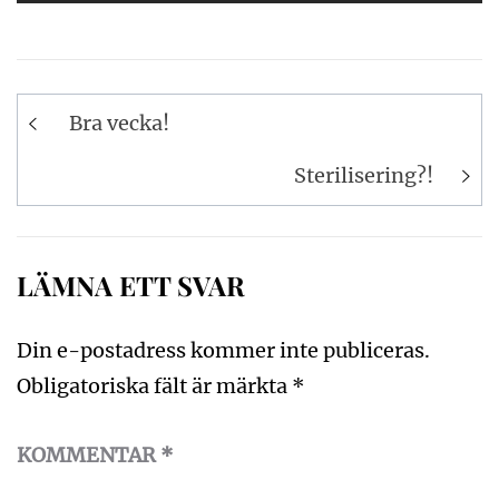
Inläggsnavigering
Bra vecka!
Sterilisering?!
LÄMNA ETT SVAR
Din e-postadress kommer inte publiceras.
Obligatoriska fält är märkta
*
KOMMENTAR
*