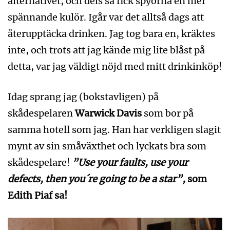
alternativet, och dels så fick spyorna en mer
spännande kulör. Igår var det alltså dags att
återupptäcka drinken. Jag tog bara en, kräktes
inte, och trots att jag kände mig lite blåst på
detta, var jag väldigt nöjd med mitt drinkinköp!
Idag sprang jag (bokstavligen) på
skådespelaren
Warwick Davis
som bor på
samma hotell som jag. Han har verkligen slagit
mynt av sin småväxthet och lyckats bra som
skådespelare!
”Use your faults, use your
defects, then you´re going to be a star”,
som
Edith Piaf sa!