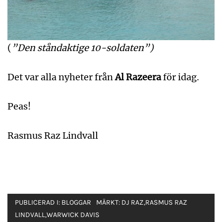
(
”Den ståndaktige 10-soldaten”)
Det var alla nyheter från
Al Razeera
för idag.
Peas!
Rasmus Raz Lindvall
PUBLICERAD I:
BLOGGAR
MÄRKT:
DJ RAZ
,
RASMUS RAZ
LINDVALL
,
WARWICK DAVIS