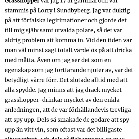
Grasshopper
var jag 17 år gammal och var
stammis på Lorry i Sundbyberg. Jag var duktig
på att förfalska legitimationer och gjorde det
till mig själv samt utvalda polare, så det var
aldrig problem att komma in. Vid den tiden var
man väl minst sagt totalt värdelös på att dricka
med måtta. Även om jag ser det som en
egenskap som jag fortfarande njuter av, var det
betydligt värre förr. Det slutade alltid med att
alla spydde. Jag minns att jag drack mycket
grasshopper-drinkar mycket av den enkla
anledningen, att de var förhållandevis trevliga
att spy upp. Dels så smakade de godare att spy
upp än vitt vin, som oftast var det billigaste