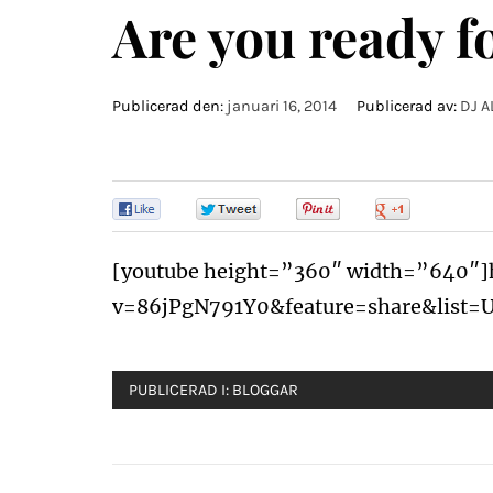
Are you ready f
Publicerad den:
januari 16, 2014
Publicerad av:
DJ A
0
0
0
0
[youtube height=”360″ width=”640″]
v=86jPgN791Y0&feature=share&list
PUBLICERAD I:
BLOGGAR