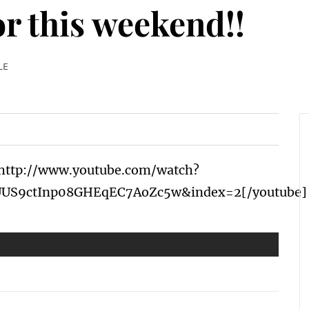
or this weekend!!
LE
http://www.youtube.com/watch?
=UUS9ctInp08GHEqEC7AoZc5w&index=2[/youtube]