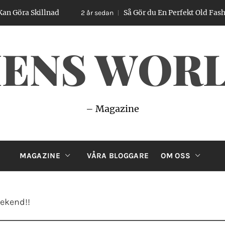
a Skillnad
Så Gör du En Perfekt Old Fashioned 
2 år sedan
ENS WOR
– Magazine
MAGAZINE
VÅRA BLOGGARE
OM OSS
eekend!!