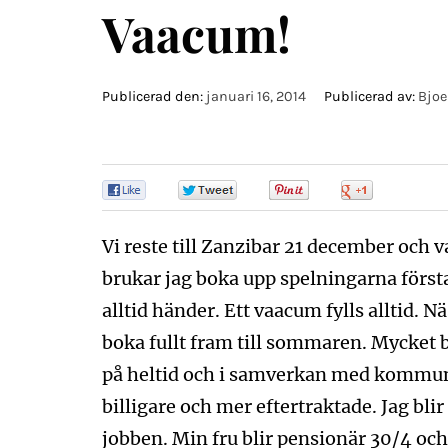
Vaacum!
Publicerad den:
januari 16, 2014
Publicerad av:
Bjoe
0
0
0
0
Vi reste till Zanzibar 21 december och v
brukar jag boka upp spelningarna första
alltid händer. Ett vaacum fylls alltid. 
boka fullt fram till sommaren. Mycket b
på heltid och i samverkan med kommune
billigare och mer eftertraktade. Jag blir
jobben. Min fru blir pensionär 30/4 och