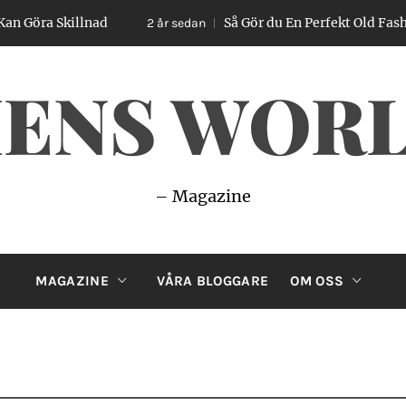
a Skillnad
Så Gör du En Perfekt Old Fashioned 
2 år sedan
ENS WOR
– Magazine
MAGAZINE
VÅRA BLOGGARE
OM OSS