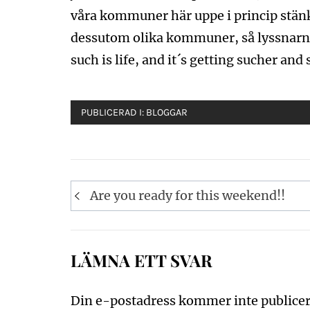
våra kommuner här uppe i princip stänk
dessutom olika kommuner, så lyssnarn
such is life, and it´s getting sucher and
PUBLICERAD I:
BLOGGAR
Inläggsnavigering
Are you ready for this weekend!!
LÄMNA ETT SVAR
Din e-postadress kommer inte publicer