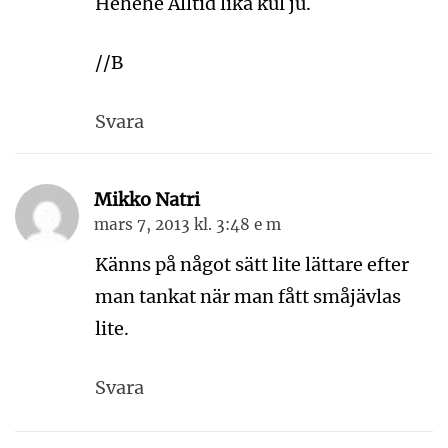
Hehehe Alltid lika kul ju.
//B
Svara
Mikko Natri
mars 7, 2013 kl. 3:48 e m
Känns på något sätt lite lättare efter
man tankat när man fått småjävlas
lite.
Svara