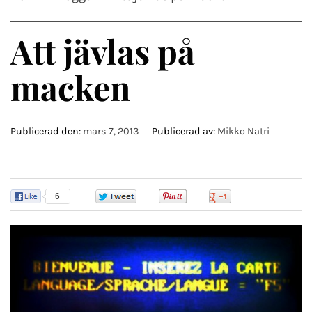
Att jävlas på
macken
Publicerad den:
mars 7, 2013
Publicerad av:
Mikko Natri
6
0
0
0