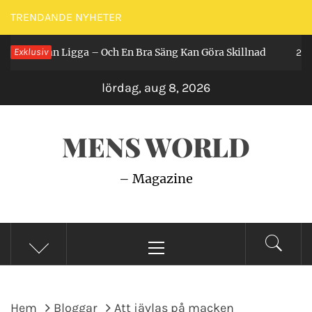
Hoppa
TRENDANDE NYHETER
till
Får Man Ligga – Och En Bra Säng Kan Göra Skillnad
Exklusiv
innehåll
2 år s
lördag, aug 8, 2026
MENS WORLD
– Magazine
Primär
meny
Hem
Bloggar
Att jävlas på macken