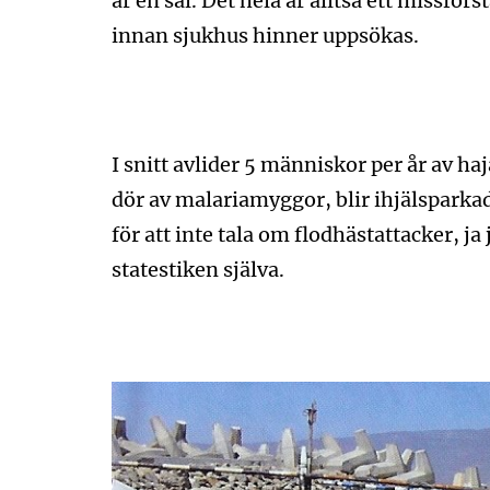
är en säl. Det hela är alltså ett missför
innan sjukhus hinner uppsökas.
I snitt avlider 5 människor per år av haj
dör av malariamyggor, blir ihjälsparkad
för att inte tala om flodhästattacker, ja
statestiken själva.