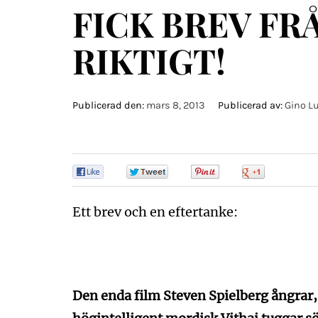
FICK BREV FR
RIKTIGT!
Publicerad den:
mars 8, 2013
Publicerad av:
Gino L
0
0
0
0
Ett brev och en eftertanke:
Den enda film Steven Spielberg ångrar,