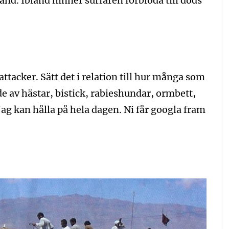
stånd. Ibland hinner surfaren förblöda till döds
attacker. Sätt det i relation till hur många som
e av hästar, bistick, rabieshundar, ormbett,
 jag kan hålla på hela dagen. Ni får googla fram