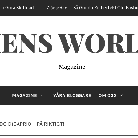
lnad
Så Gör du En Perfekt Old Fashioned – Enke
2 år sedan
ENS WOR
– Magazine
MAGAZINE
VÅRA BLOGGARE
OM OSS
O DiCAPRIO – PÅ RIKTIGT!