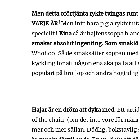
Men detta oförtjänta rykte tvingas runt 
VARJE ÅR!
Men inte bara p.g.a ryktet ut
speciellt i
Kina
så är hajfenssoppa bland
smakar absolut ingenting. Som smaklö
Whohoo! Så de smaksätter soppan med m
kyckling för att någon ens ska palla att 
populärt på bröllop och andra högtidlig
Hajar är en dröm att dyka med.
Ett urti
of the chain, (om det inte vore för mä
mer och mer sällan. Dödlig, bokstavlig 