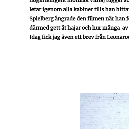
högintelligent mordisk Vithaj tuggar sö
letar igenom alla kabiner tills han hit
Spielberg ångrade den filmen när han f
därmed gett åt hajar och hur många av 
Idag fick jag även ett brev från Leonarod