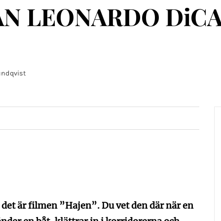
ÅN LEONARDO DiCA
undqvist
 det är filmen ”Hajen”. Du vet den där när en