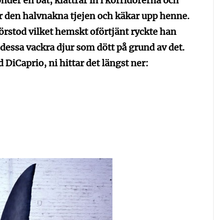
nder en båt, klättrar in i korridorerna och
tar den halvnakna tjejen och käkar upp henne.
örstod vilket hemskt oförtjänt ryckte han
dessa vackra djur som dött på grund av det.
 DiCaprio, ni hittar det längst ner: