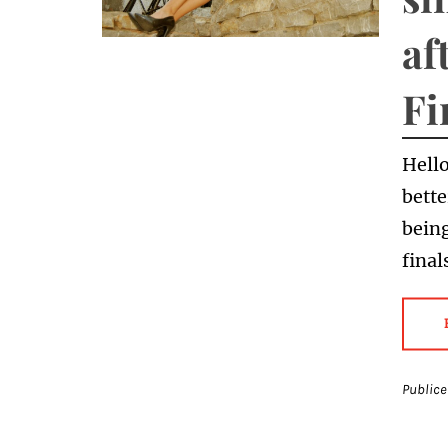
af
Fi
Hello
bette
bein
final
Publice