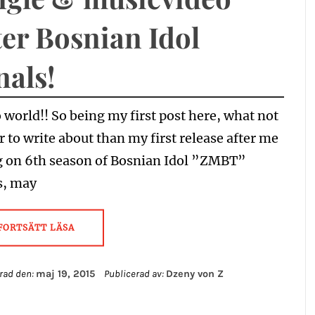
ter Bosnian Idol
nals!
 world!! So being my first post here, what not
r to write about than my first release after me
g on 6th season of Bosnian Idol ”ZMBT”
s, may
FORTSÄTT LÄSA
rad den:
maj 19, 2015
Publicerad av:
Dzeny von Z