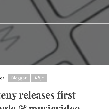
ori:
Bloggar
Nöje
eny releases first
ngle & musicvideo