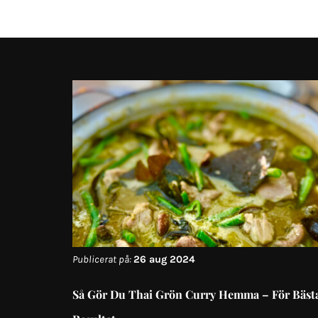
Publicerat på:
26 aug 2024
Så Gör Du Thai Grön Curry Hemma – För Bäst