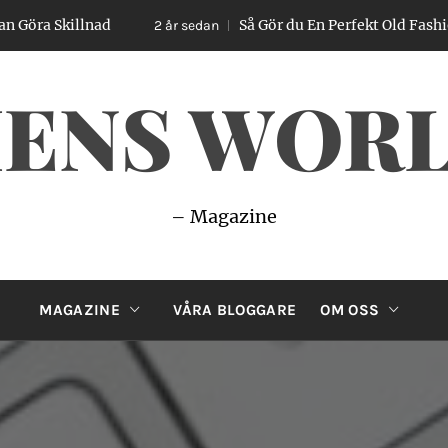
killnad
Så Gör du En Perfekt Old Fashioned – E
2 år sedan
ENS WOR
– Magazine
MAGAZINE
VÅRA BLOGGARE
OM OSS