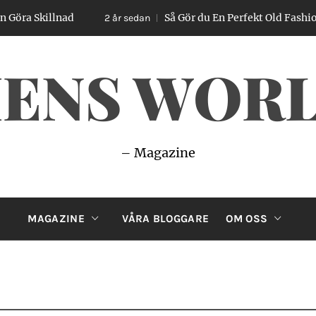
killnad
Så Gör du En Perfekt Old Fashioned – E
2 år sedan
ENS WOR
– Magazine
MAGAZINE
VÅRA BLOGGARE
OM OSS