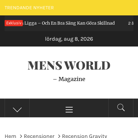
Hoppa
TRENDANDE NYHETER
till
r Man Ligga – Och En Bra Säng Kan Göra Skillnad
Exklusiv
innehåll
2 år seda
lördag, aug 8, 2026
MENS WORLD
– Magazine
Primär
meny
Hem
Recensioner
Recension Gravity