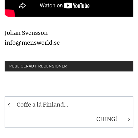
Johan Svensson
info@mensworld.se
PUBLICERAD I:
RECENSIONER
Inläggsnavigering
Coffe a lá Finland…
CHING!