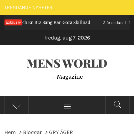
Hoppa
TRENDANDE NYHETER
till
ra Säng Kan Göra Skillnad
Exklusiv
Så Gör du En Perfek
innehåll
2 år sedan
fredag, aug 7, 2026
MENS WORLD
– Magazine
Primär
meny
Hem
Bloggar
GRY ÄGER