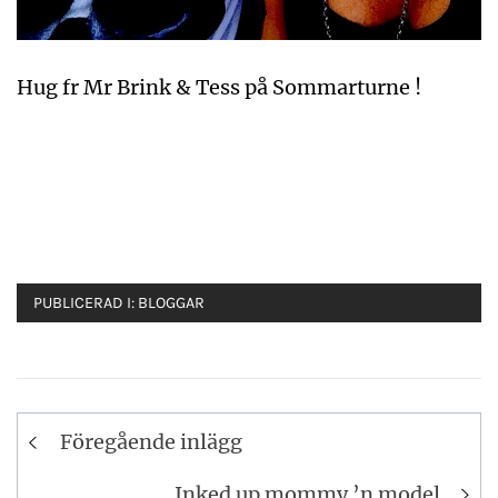
Hug fr Mr Brink & Tess på Sommarturne !
PUBLICERAD I:
BLOGGAR
Inläggsnavigering
Föregående inlägg
Inked up mommy ’n model