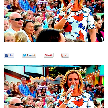
0
0
0
0