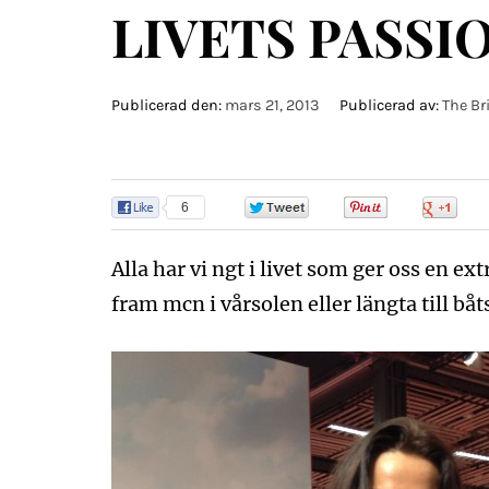
LIVETS PASSIO
Publicerad den:
mars 21, 2013
Publicerad av:
The Br
6
0
0
0
Alla har vi ngt i livet som ger oss en extr
fram mcn i vårsolen eller längta till bå