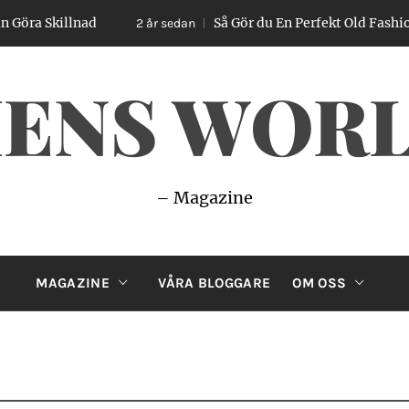
Så Gör du En Perfekt Old Fashioned – Enkel Guide
2 år sedan
ENS WOR
– Magazine
MAGAZINE
VÅRA BLOGGARE
OM OSS