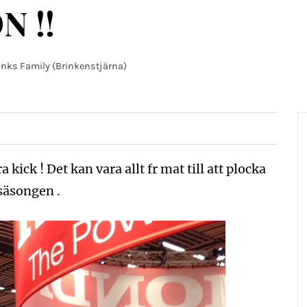
N !!
inks Family (Brinkenstjärna)
a kick ! Det kan vara allt fr mat till att plocka
tsäsongen .