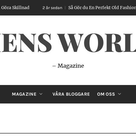
llnad
Så Gör du En Perfekt Old Fashioned – Enk
2 år sedan
ENS WOR
– Magazine
MAGAZINE
VÅRA BLOGGARE
OM OSS