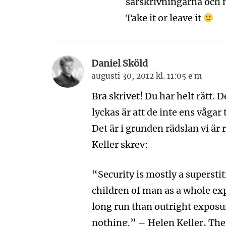
särskrivningarna och
Take it or leave it
Daniel Sköld
augusti 30, 2012 kl. 11:05 e m
Bra skrivet! Du har helt rätt. 
lyckas är att de inte ens vågar
Det är i grunden rädslan vi är
Keller skrev:
“Security is mostly a superstit
children of man as a whole exp
long run than outright exposure
nothing.” – Helen Keller, Th