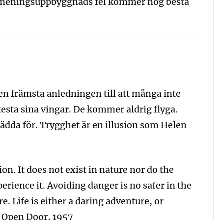
 meningsuppbyggnads fel kommer nog bestå
Den främsta anledningen till att många inte
 testa sina vingar. De kommer aldrig flyga.
 rädda för. Trygghet är en illusion som Helen
ion. It does not exist in nature nor do the
erience it. Avoiding danger is no safer in the
. Life is either a daring adventure, or
e Open Door, 1957