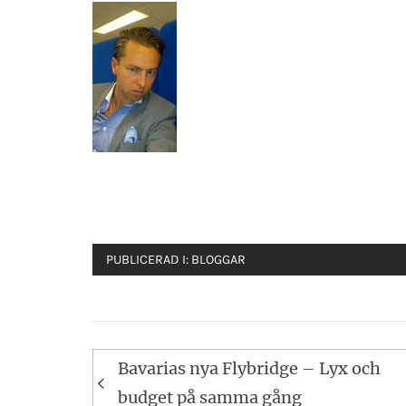
PUBLICERAD I:
BLOGGAR
Inläggsnavigering
Bavarias nya Flybridge – Lyx och
budget på samma gång