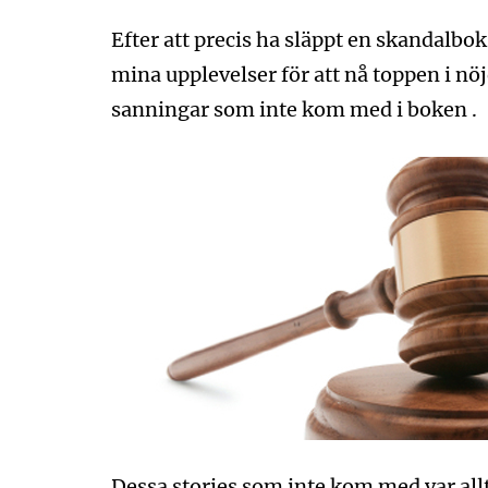
Efter att precis ha släppt en skandalbo
mina upplevelser för att nå toppen i nöj
sanningar som inte kom med i boken .
Dessa stories som inte kom med var allt