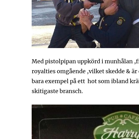
Med pistolpipan uppkörd i munhålan ,fi
royalties omgående ,vilket skedde & är 
bara exempel på ett hot som ibland krävs
skitigaste bransch.