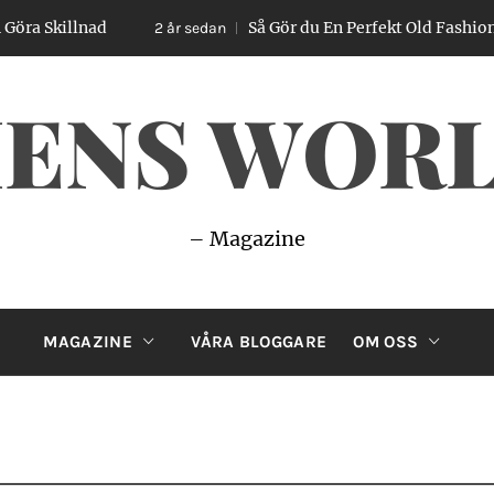
ad
Så Gör du En Perfekt Old Fashioned – Enkel 
2 år sedan
ENS WOR
– Magazine
MAGAZINE
VÅRA BLOGGARE
OM OSS