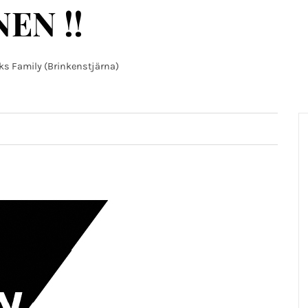
EN !!
ks Family (Brinkenstjärna)