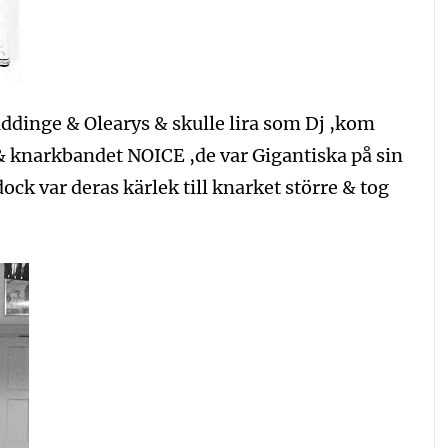
uddinge & Olearys & skulle lira som Dj ,kom
 & knarkbandet NOICE ,de var Gigantiska på sin
ock var deras kärlek till knarket större & tog