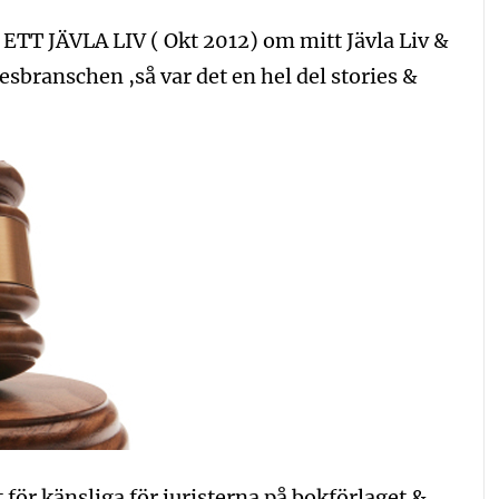
k ETT JÄVLA LIV ( Okt 2012) om mitt Jävla Liv &
esbranschen ,så var det en hel del stories &
 för känsliga för juristerna på bokförlaget &