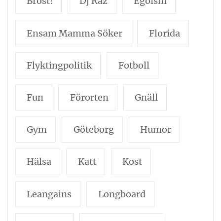
Bröst!
Dj Raz
Egoism
Ensam Mamma Söker
Florida
Flyktingpolitik
Fotboll
Fun
Förorten
Gnäll
Gym
Göteborg
Humor
Hälsa
Katt
Kost
Leangains
Longboard