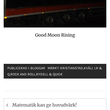
Good Moon Rising
PUBLICERAD I:
BLOGGAR
MÄRKT:
KRISTIANSTAD
,
KVÄLL 1
,
R &
Q
,
ROCK AND ROLL
,
RYDELL & QUICK
Inläggsnavigering
Matematik kan ge huvudvärk!