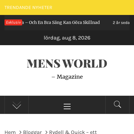
Hoppa
TRENDANDE NYHETER
till
 Och En Bra Säng Kan Göra Skillnad
Exklusiv
Så Gör du 
innehåll
2 år sedan
lördag, aug 8, 2026
MENS WORLD
– Magazine
Primär
meny
Hem
Bloggar
Rydell & Quick – ett