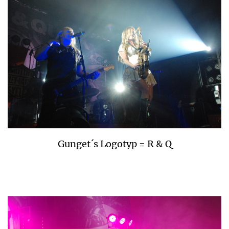
Gunget´s Logotyp = R & Q