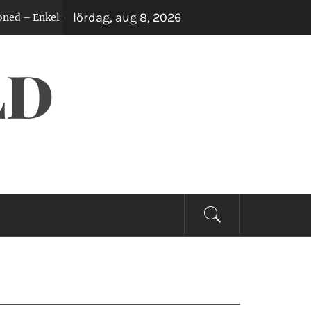
lördag, aug 8, 2026
nkel Guide för Alla Whiskeyälskare
Klockor som
2 år sedan
LD