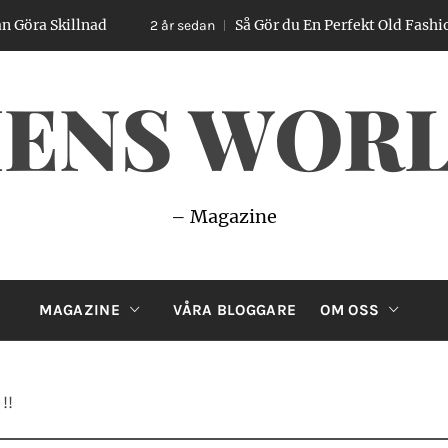
killnad
Så Gör du En Perfekt Old Fashioned – E
2 år sedan
ENS WOR
– Magazine
MAGAZINE
VÅRA BLOGGARE
OM OSS
!!