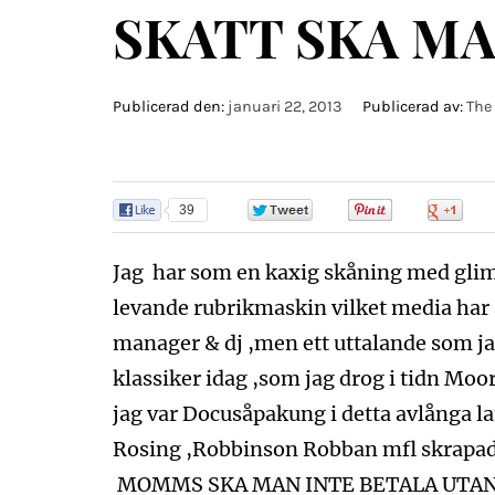
SKATT SKA MAN
Publicerad den:
januari 22, 2013
Publicerad av:
The
39
0
0
0
Jag har som en kaxig skåning med glim
levande rubrikmaskin vilket media har
manager & dj ,men ett uttalande som ja
klassiker idag ,som jag drog i tidn Moo
jag var Docusåpakung i detta avlånga 
Rosing ,Robbinson Robban mfl skrapade
MOMMS SKA MAN INTE BETALA UTAN SIT