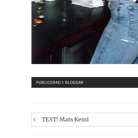
PUBLICERAD I:
BLOGGAR
Inläggsnavigering
TEST! Mats Kemi