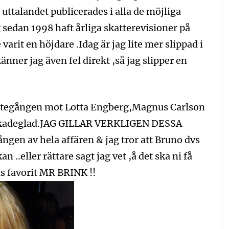
uttalandet publicerades i alla de möjliga
edan 1998 haft årliga skatterevisioner på
varit en höjdare .Idag är jag lite mer slippad i
änner jag även fel direkt ,så jag slipper en
ättegången mot Lotta Engberg,Magnus Carlson
är skadeglad.JAG GILLAR VERKLIGEN DESSA
en av hela affären & jag tror att Bruno dvs
 ..eller rättare sagt jag vet ,å det ska ni få
s favorit MR BRINK !!