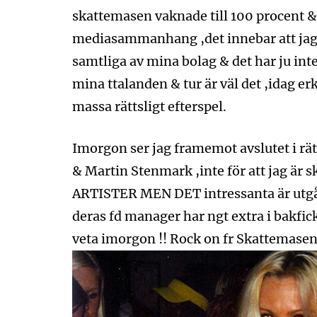
skattemasen vaknade till 100 procent & 
mediasammanhang ,det innebar att jag s
samtliga av mina bolag & det har ju inte 
mina ttalanden & tur är väl det ,idag erk
massa rättsligt efterspel.
Imorgon ser jag framemot avslutet i r
& Martin Stenmark ,inte för att jag 
ARTISTER MEN DET intressanta är utgång
deras fd manager har ngt extra i bakfickan
veta imorgon !! Rock on fr Skattemasen