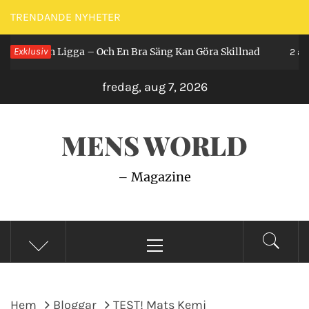
Hoppa
TRENDANDE NYHETER
till
år Man Ligga – Och En Bra Säng Kan Göra Skillnad
Exklusiv
innehåll
2 år sed
fredag, aug 7, 2026
MENS WORLD
– Magazine
Primär
meny
Hem
Bloggar
TEST! Mats Kemi