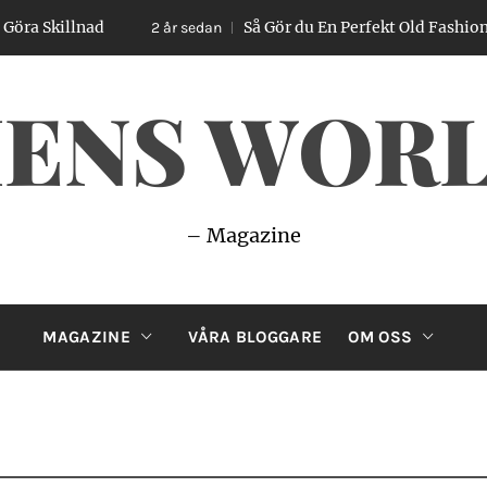
d
Så Gör du En Perfekt Old Fashioned – Enkel G
2 år sedan
ENS WOR
– Magazine
MAGAZINE
VÅRA BLOGGARE
OM OSS