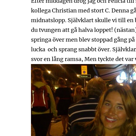
Efter middagen drog jag och Felicia til
kollega Christian med stort C. Denna g
midnatslopp. Självklart skulle vi till en
du tvungen att gå halva loppet! (nästan
springa över men blev stoppad gång på g
lucka och sprang snabbt över. Självklart
svor en lång ramsa, Men tyckte det var v