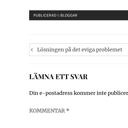
PUBLICERAD I:
BLOGGAR
Inläggsnavigering
Lösningen på det eviga problemet
LÄMNA ETT SVAR
Din e-postadress kommer inte publicer
KOMMENTAR
*