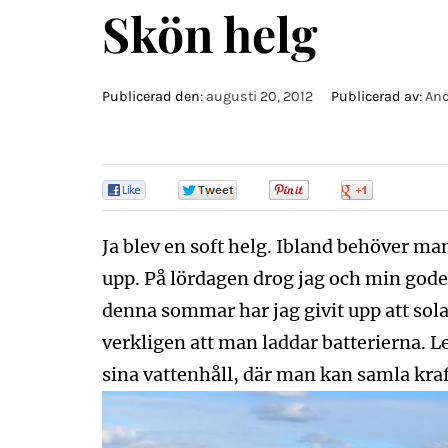
Skön helg
Publicerad den:
augusti 20, 2012
Publicerad av:
And
0
0
0
0
Ja blev en soft helg. Ibland behöver ma
upp. På lördagen drog jag och min gode
denna sommar har jag givit upp att sol
verkligen att man laddar batterierna. L
sina vattenhåll, där man kan samla kraf