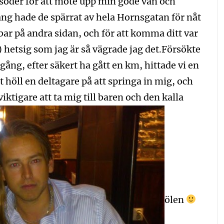
l söder för att möte upp min gode vän och
ång hade de spärrat av hela Hornsgatan för nåt
 bar på andra sidan, och för att komma ditt var
) hetsig som jag är så vägrade jag det.Försökte
ång, efter säkert ha gått en km, hittade vi en
 höll en deltagare på att springa in mig, och
iktigare att ta mig till baren och den kalla
ölen