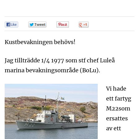
0
0
0
0
Kustbevakningen behövs!
Jag tillträdde 1/4 1977 som stf chef Luleå
marina bevakningsområde (BoLu).
Vi hade
ett fartyg
M22som
ersattes
av ett