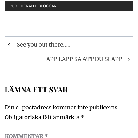
PUBLICERAD I:
BLOGGAR
Inläggsnavigering
See you out there…..
APP LAPP SA ATT DU SLAPP
LÄMNA ETT SVAR
Din e-postadress kommer inte publiceras.
Obligatoriska fält är märkta
*
KOMMENTAR
*