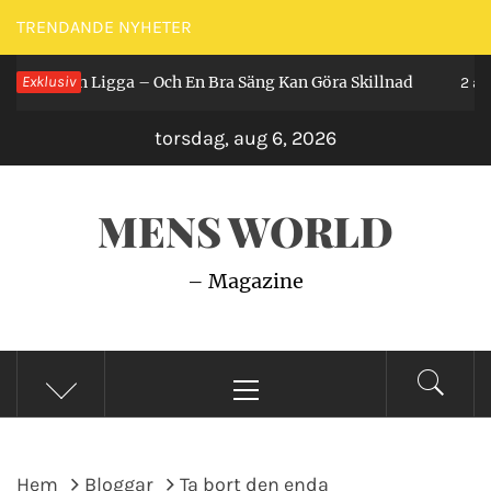
Hoppa
TRENDANDE NYHETER
till
år Man Ligga – Och En Bra Säng Kan Göra Skillnad
Exklusiv
innehåll
2 år se
torsdag, aug 6, 2026
MENS WORLD
– Magazine
Primär
meny
Hem
Bloggar
Ta bort den enda