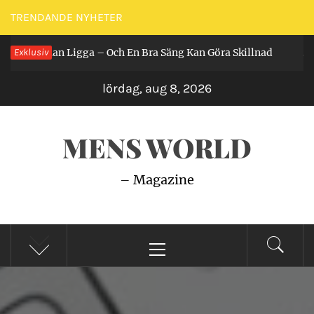
Hoppa
TRENDANDE NYHETER
till
r Får Man Ligga – Och En Bra Säng Kan Göra Skillnad
Exklusiv
innehåll
2 år 
lördag, aug 8, 2026
MENS WORLD
– Magazine
Primär
meny