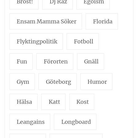
Bröst!
Dj Raz
Egoism
Ensam Mamma Söker
Florida
Flyktingpolitik
Fotboll
Fun
Förorten
Gnäll
Gym
Göteborg
Humor
Hälsa
Katt
Kost
Leangains
Longboard