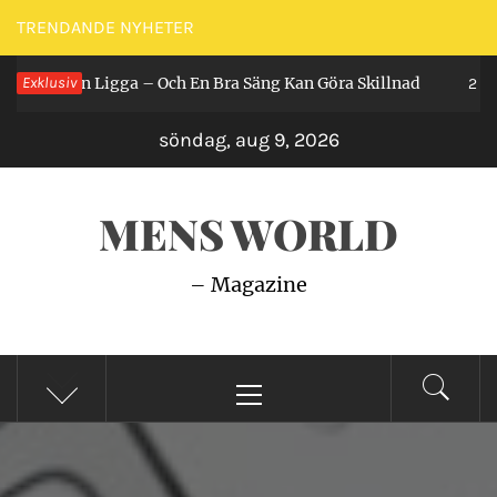
Hoppa
TRENDANDE NYHETER
till
Får Man Ligga – Och En Bra Säng Kan Göra Skillnad
Exklusiv
innehåll
2 år s
söndag, aug 9, 2026
MENS WORLD
– Magazine
Primär
meny