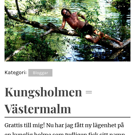
Kategori:
Bloggar
Kungsholmen =
Västermalm
Grattis till mig! Nu har jag fått ny lägenhet på
en kunglig holme som tydligen fick sitt namn