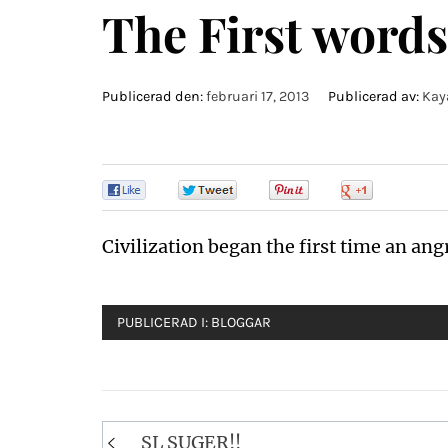
The First words
Publicerad den:
februari 17, 2013
Publicerad av:
Kay
0
0
0
0
Civilization began the first time an ang
PUBLICERAD I:
BLOGGAR
Inläggsnavigering
SL SUGER!!