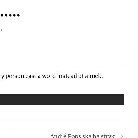
…..
a
ry person cast a word instead of a rock.
André Pops ska ha stryk