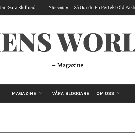
ra Skillnad
Så Gör du En Perfekt Old Fashioned
2 år sedan
ENS WOR
– Magazine
MAGAZINE
VÅRA BLOGGARE
OM OSS