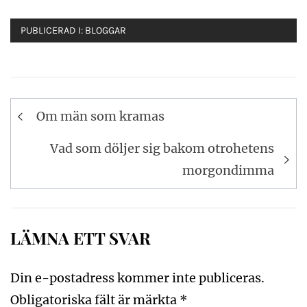
PUBLICERAD I:
BLOGGAR
Inläggsnavigering
Om män som kramas
Vad som döljer sig bakom otrohetens
morgondimma
LÄMNA ETT SVAR
Din e-postadress kommer inte publiceras.
Obligatoriska fält är märkta
*