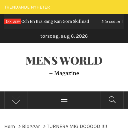
Hoppa
TRENDANDE NYHETER
till
 Bra Säng Kan Göra Skillnad
Exklusiv
Så Gör du En Perf
innehåll
2 år sedan
torsdag, aug 6, 2026
MENS WORLD
– Magazine
Primär
meny
Hem
Bloggar
TURNERA MIG DÖÖÖÖD !!!!