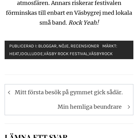
atmosfären. Annars riskerar festivalen
förminskas till enbart en Väsbygrej med lokala
små band.
Rock Yeah!
PUBLICERAD I:
BLOGGAR
,
NÖJE
,
RECENSIONER
MÄRKT:
HEAT
,
IDOLLUDDE
,
VÄSBY ROCK FESTIVAL
,
VÄSBYROCK
Inläggsnavigering
Mitt första besök på gymmet gick sådär.
Min hemliga beundrare
LÄMNA ETT SVAR