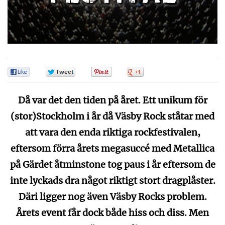
0
0
0
0
Då var det den tiden på året. Ett unikum för
(stor)Stockholm i år då Väsby Rock ståtar med
att vara den enda riktiga rockfestivalen,
eftersom förra årets megasuccé med Metallica
på Gärdet åtminstone tog paus i år eftersom de
inte lyckads dra något riktigt stort dragplåster.
Däri ligger nog även Väsby Rocks problem.
Årets event får dock både hiss och diss. Men