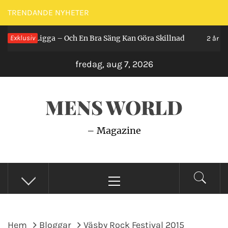
Hoppa
TRENDANDE NYHETER
till
an Ligga – Och En Bra Säng Kan Göra Skillnad
Exklusiv
innehåll
2 år sedan
fredag, aug 7, 2026
MENS WORLD
– Magazine
Primär
meny
Hem
Bloggar
Väsby Rock Festival 2015