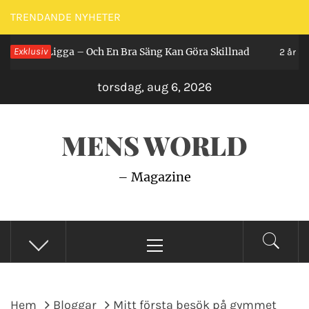
Hoppa
TRENDANDE NYHETER
till
Man Ligga – Och En Bra Säng Kan Göra Skillnad
Exklusiv
innehåll
2 år sedan
torsdag, aug 6, 2026
MENS WORLD
– Magazine
Primär
meny
Hem
Bloggar
Mitt första besök på gymmet