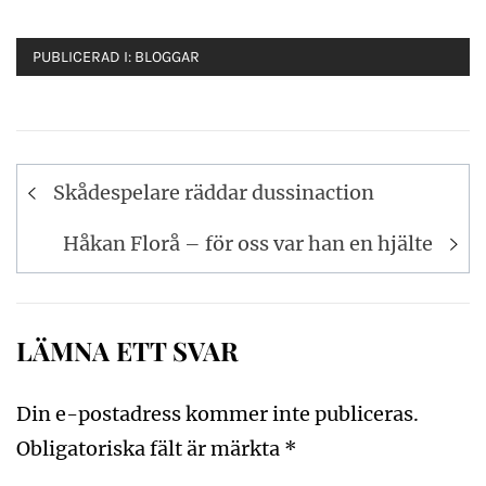
PUBLICERAD I:
BLOGGAR
Inläggsnavigering
Skådespelare räddar dussinaction
Håkan Florå – för oss var han en hjälte
LÄMNA ETT SVAR
Din e-postadress kommer inte publiceras.
Obligatoriska fält är märkta
*