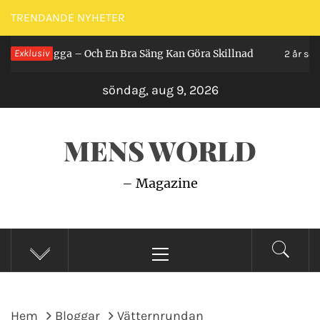
Hoppa
TRENDANDE NYHETER
till
an Ligga – Och En Bra Säng Kan Göra Skillnad
Exklusiv
innehåll
2 år sedan
söndag, aug 9, 2026
MENS WORLD
– Magazine
Primär
meny
Hem
Bloggar
Vätternrundan